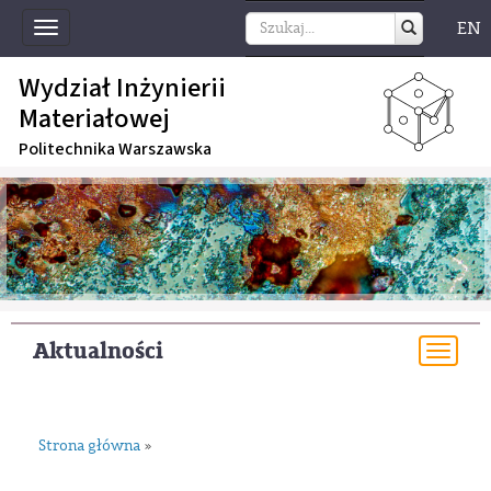
EN
Toggle
navigation
Wydział Inżynierii
Materiałowej
Politechnika Warszawska
Aktualności
Togg
navi
Strona główna
»