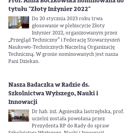
Prof. Anna Boczkowska nominowana do
tytułu "Złoty Inżynier 2022"
Do 20 stycznia 2023 roku trwa
głosowanie w plebiscycie Złoty
Inżynier 2022, organizowanym przez
„Przegląd Techniczny” i Federację Stowarzyszeń
Naukowo-Technicznych Naczelną Organizację
Techniczną. W gronie nominowanych jest nasza
Pani Dziekan.
Nasza Badaczka w Radzie ds.
Szkolnictwa Wyższego, Nauki i
Innowacji
Dr hab. inż. Agnieszka Jastrzębska, prof.
uczelni została powołana przez
Prezydenta RP do Rady do spraw
Szkolnictwa Wyższego, Nauki i Innowacji.