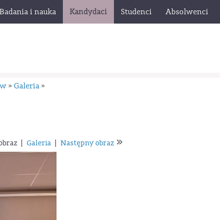
Badania i nauka
Kandydaci
Studenci
Absolwenci
ów
Galeria
»
»
»
obraz
|
Galeria
|
Następny obraz