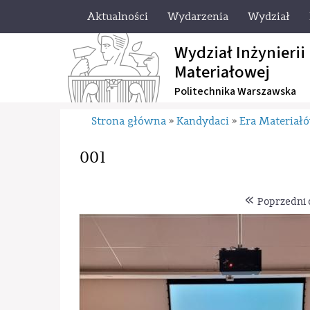
Aktualności
Wydarzenia
Wydział
Wydział Inżynierii
Materiałowej
Politechnika Warszawska
Strona główna
Kandydaci
Era Materiał
»
»
001
«
Poprzedni 