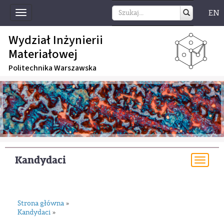
EN
Toggle
navigation
Wydział Inżynierii
Materiałowej
Politechnika Warszawska
Kandydaci
Togg
navi
Strona główna
»
Kandydaci
»