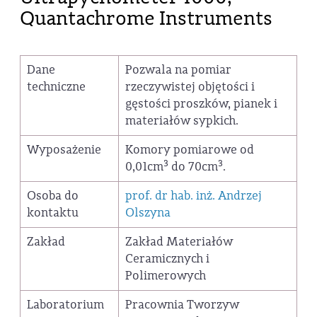
Quantachrome Instruments
Dane
Pozwala na pomiar
techniczne
rzeczywistej objętości i
gęstości proszków, pianek i
materiałów sypkich.
Wyposażenie
Komory pomiarowe od
3
3
0,01cm
do 70cm
.
Osoba do
prof. dr hab. inż. Andrzej
kontaktu
Olszyna
Zakład
Zakład Materiałów
Ceramicznych i
Polimerowych
Laboratorium
Pracownia Tworzyw