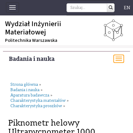
EN
Toggle
navigation
Wydział Inżynierii
Materiałowej
Politechnika Warszawska
Badania i nauka
Togg
navi
Strona główna
»
Badania i nauka
»
Aparatura badawcza
»
Charakterystyka materiałów
»
Charakterystyka proszków
»
Piknometr helowy
Ultrapycnometer 1000,