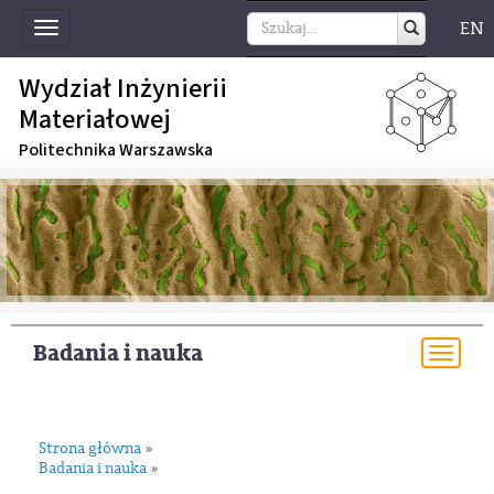
EN
Toggle
navigation
Wydział Inżynierii
Materiałowej
Politechnika Warszawska
Badania i nauka
Togg
navi
Strona główna
»
Badania i nauka
»