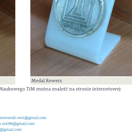
Medal Rewers
a Naukowego TiM można znaleźć na stronie internetowej:
kowronski.wut@gmail.com
.stel96@gmail.com
9@gmail.com