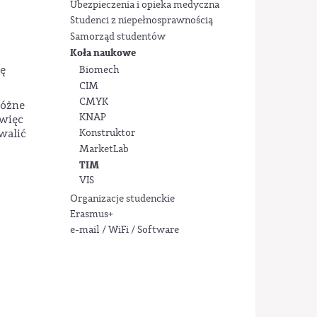
Ubezpieczenia i opieka medyczna
Studenci z niepełnosprawnością
Samorząd studentów
Koła naukowe
ię
Biomech
CIM
CMYK
różne
KNAP
 więc
walić
Konstruktor
MarketLab
TIM
VIS
Organizacje studenckie
Erasmus+
e-mail / WiFi / Software