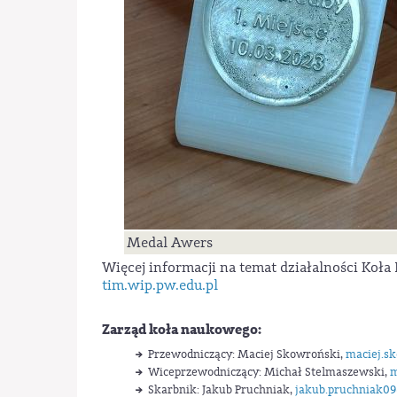
Medal Awers
Więcej informacji na temat działalności Koł
tim.wip.pw.edu.pl
Zarząd koła naukowego:
Przewodniczący: Maciej Skowroński,
maciej.s
Wiceprzewodniczący: Michał Stelmaszewski,
m
Skarbnik: Jakub Pruchniak,
jakub.pruchniak0