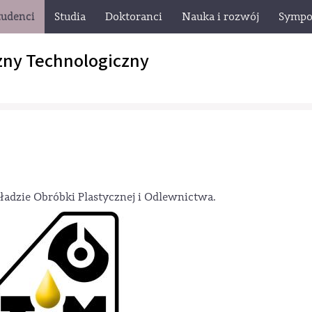
tudenci
Studia
Doktoranci
Nauka i rozwój
Sympo
zny Technologiczny
»
ładzie Obróbki Plastycznej i Odlewnictwa.