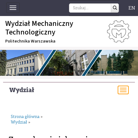
EN
Toggle
navigation
Wydział Mechaniczny
Technologiczny
Politechnika Warszawska
Wydział
Togg
navi
Strona główna
»
Wydział
»