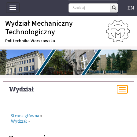
EN
Toggle
navigation
Wydział Mechaniczny
Technologiczny
Politechnika Warszawska
Wydział
Togg
navi
Strona główna
»
Wydział
»