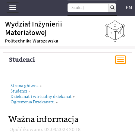
EN
Toggle
navigation
Wydział Inżynierii
Materiałowej
Politechnika Warszawska
Studenci
Togg
navi
Strona główna
»
Studenci
»
Dziekanat i wirtualny dziekanat
»
Ogłoszenia Dziekanatu
»
Ważna informacja
Opublikowano: 02.03.2023 20:18