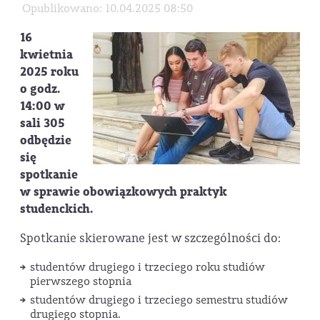
Opublikowano: 10.04.2025 08:50
16
kwietnia
2025 roku
o godz.
14:00 w
sali 305
odbędzie
się
spotkanie
w sprawie obowiązkowych praktyk
studenckich.
Spotkanie skierowane jest w szczególności do:
studentów drugiego i trzeciego roku studiów
pierwszego stopnia
studentów drugiego i trzeciego semestru studiów
drugiego stopnia.