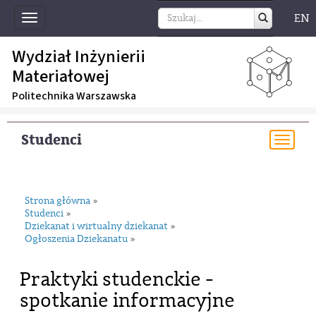
EN
Toggle
navigation
Wydział Inżynierii
Materiałowej
Politechnika Warszawska
Studenci
Togg
navi
Strona główna
»
Studenci
»
Dziekanat i wirtualny dziekanat
»
Ogłoszenia Dziekanatu
»
Praktyki studenckie -
spotkanie informacyjne