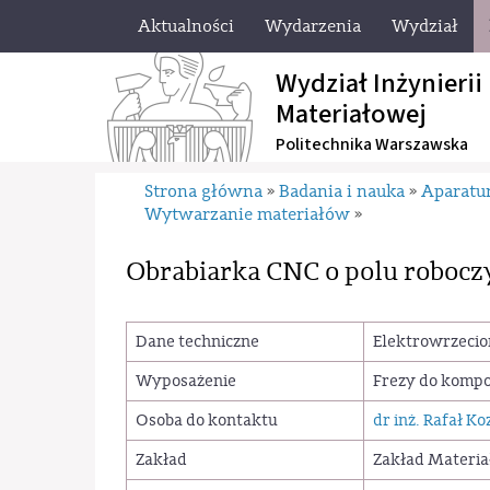
Aktualności
Wydarzenia
Wydział
Wydział Inżynierii
Materiałowej
Politechnika Warszawska
Strona główna
Badania i nauka
Aparatu
»
»
Wytwarzanie materiałów
»
Obrabiarka CNC o polu roboc
Dane techniczne
Elektrowrzecion
Wyposażenie
Frezy do kompo
Osoba do kontaktu
dr inż. Rafał Ko
Zakład
Zakład Materia