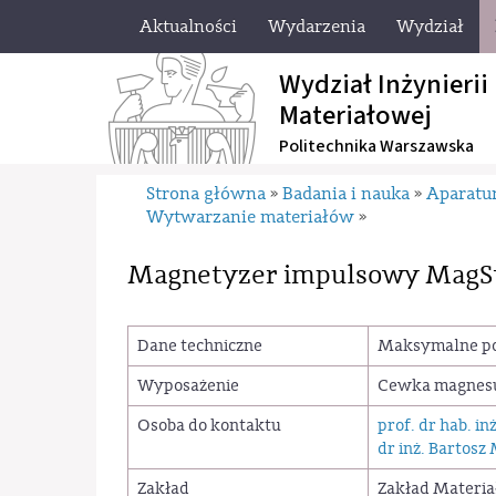
Aktualności
Wydarzenia
Wydział
Wydział Inżynierii
Materiałowej
Politechnika Warszawska
Strona główna
Badania i nauka
Aparatu
»
»
Wytwarzanie materiałów
»
Magnetyzer impulsowy MagS
Dane techniczne
Maksymalne pol
Wyposażenie
Cewka magnesu
Osoba do kontaktu
prof. dr hab. i
dr inż. Bartosz
Zakład
Zakład Materia