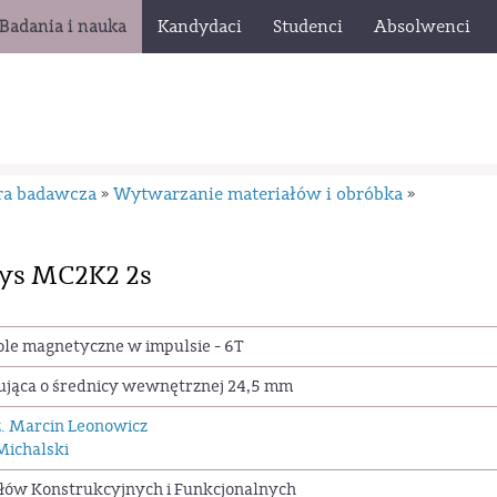
Badania i nauka
Kandydaci
Studenci
Absolwenci
ra badawcza
Wytwarzanie materiałów i obróbka
»
»
ys MC2K2 2s
e magnetyczne w impulsie - 6T
jąca o średnicy wewnętrznej 24,5 mm
nż. Marcin Leonowicz
 Michalski
łów Konstrukcyjnych i Funkcjonalnych