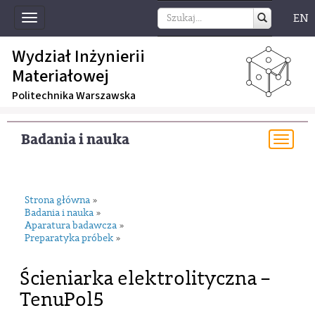
EN
Toggle
navigation
Wydział Inżynierii
Materiałowej
Politechnika Warszawska
Badania i nauka
Togg
navi
Strona główna
»
Badania i nauka
»
Aparatura badawcza
»
Preparatyka próbek
»
Ścieniarka elektrolityczna –
TenuPol5