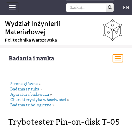
EN
Toggle
navigation
Wydział Inżynierii
Materiałowej
Politechnika Warszawska
Badania i nauka
Togg
navi
Strona główna
»
Badania i nauka
»
Aparatura badawcza
»
Charakterystyka właściwości
»
Badania tribologiczne
»
Trybotester Pin-on-disk T-05