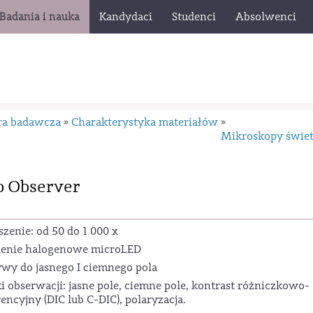
Badania i nauka
Kandydaci
Studenci
Absolwenci
ra badawcza
Charakterystyka materiałów
»
»
Mikroskopy świet
o Observer
zenie: od 50 do 1 000 x
lenie halogenowe microLED
wy do jasnego I ciemnego pola
i obserwacji: jasne pole, ciemne pole, kontrast różniczkowo-
rencyjny (DIC lub C-DIC), polaryzacja.