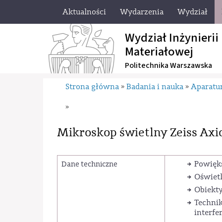
Aktualności
Wydarzenia
Wydział
Wydział Inżynierii
Materiałowej
Politechnika Warszawska
Strona główna
Badania i nauka
Aparatu
»
»
»
Mikroskop świetlny Zeiss Axi
Powięks
Dane techniczne
Oświet
Obiekty
Technik
interfe