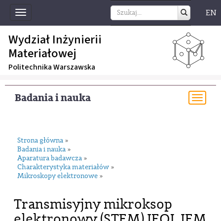
EN
Toggle
navigation
Wydział Inżynierii
Materiałowej
Politechnika Warszawska
Badania i nauka
Togg
navi
Strona główna
»
Badania i nauka
»
Aparatura badawcza
»
Charakterystyka materiałów
»
Mikroskopy elektronowe
»
Transmisyjny mikroksop
elektronowy (STEM) JEOL JEM