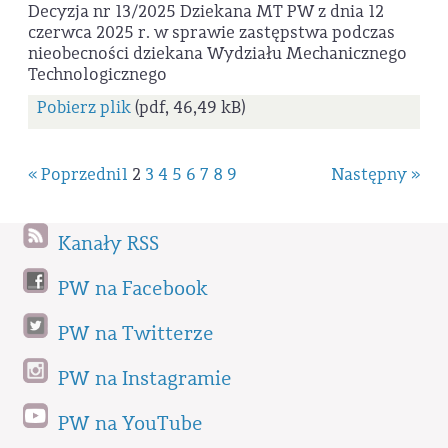
Decyzja nr 13/2025 Dziekana MT PW z dnia 12
czerwca 2025 r. w sprawie zastępstwa podczas
nieobecności dziekana Wydziału Mechanicznego
Technologicznego
Pobierz plik
(pdf, 46,49 kB)
« Poprzedni
1
2
3
4
5
6
7
8
9
Następny »
Kanały RSS
PW na Facebook
PW na Twitterze
PW na Instagramie
PW na YouTube