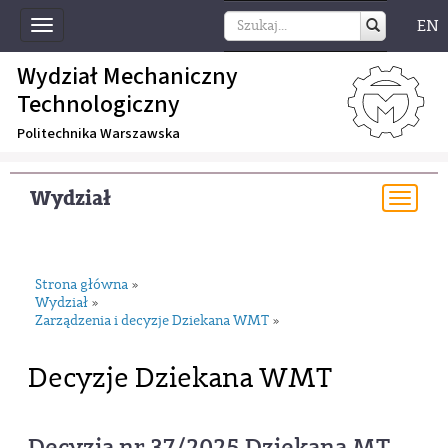
EN
Toggle
navigation
Wydział Mechaniczny
Technologiczny
Politechnika Warszawska
Wydział
Togg
navi
Strona główna
»
Wydział
»
Zarządzenia i decyzje Dziekana WMT
»
Decyzje Dziekana WMT
Decyzja nr 37/2025 Dziekana MT