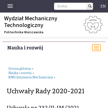
EN
Toggle
navigation
Wydział Mechaniczny
Technologiczny
Politechnika Warszawska
Nauka i rozwój
Togg
navi
Strona główna
»
Nauka i rozwój
»
RND Inżynieria Mechaniczna
»
Uchwały Rady 2020-2021
Uchwała nr 232/II-IM/2021