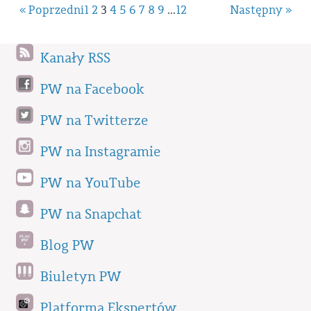
« Poprzedni
1
2
3
4
5
6
7
8
9
...
12
Następny »
Kanały RSS
PW na Facebook
PW na Twitterze
PW na Instagramie
PW na YouTube
PW na Snapchat
Blog PW
Biuletyn PW
Platforma Ekspertów