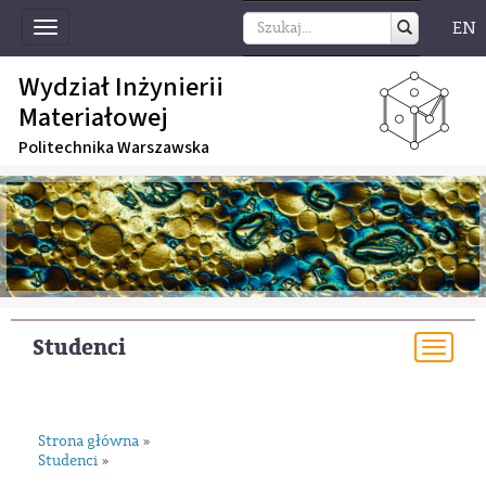
EN
Toggle
navigation
Wydział Inżynierii
Materiałowej
Politechnika Warszawska
Studenci
Togg
navi
Strona główna
»
Studenci
»