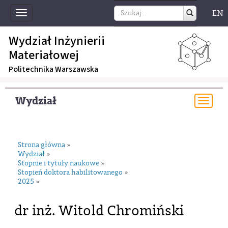
EN
Toggle
navigation
Wydział Inżynierii
Materiałowej
Politechnika Warszawska
Wydział
Togg
navi
Strona główna
»
Wydział
»
Stopnie i tytuły naukowe
»
Stopień doktora habilitowanego
»
2025
»
dr inż. Witold Chromiński