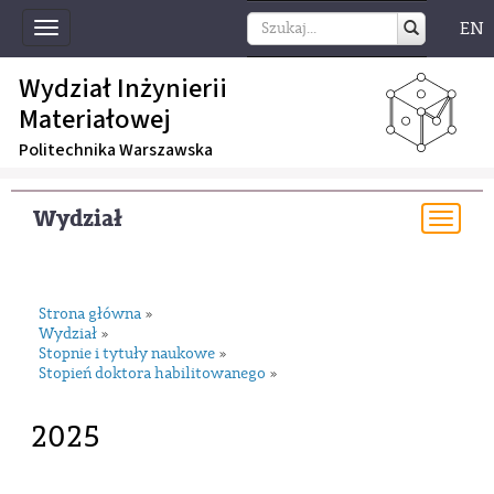
EN
Toggle
navigation
Wydział Inżynierii
Materiałowej
Politechnika Warszawska
Wydział
Togg
navi
Strona główna
»
Wydział
»
Stopnie i tytuły naukowe
»
Stopień doktora habilitowanego
»
2025