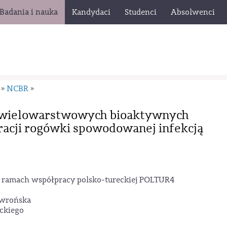
Badania i nauka
Kandydaci
Studenci
Absolwenci
NCBR
»
»
e wielowarstwowych bioaktywnych
racji rogówki spowodowanej infekcją
 w ramach współpracy polsko-tureckiej POLTUR4
awrońska
eckiego