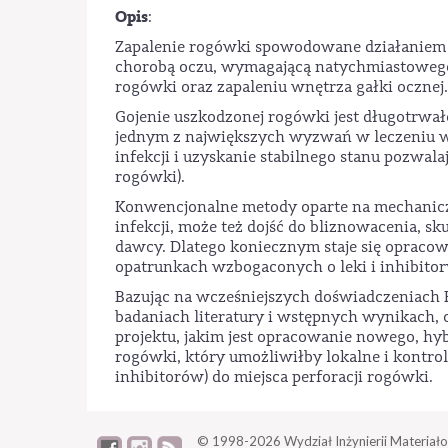
Opis
:
Zapalenie rogówki spowodowane działaniem d
chorobą oczu, wymagającą natychmiastowego 
rogówki oraz zapaleniu wnętrza gałki ocznej.
Gojenie uszkodzonej rogówki jest długotrwał
jednym z największych wyzwań w leczeniu wtó
infekcji i uzyskanie stabilnego stanu pozwal
rogówki).
Konwencjonalne metody oparte na mechanicz
infekcji, może też dojść do bliznowacenia, 
dawcy. Dlatego koniecznym staje się opracow
opatrunkach wzbogaconych o leki i inhibitor
Bazując na wcześniejszych doświadczeniach 
badaniach literatury i wstępnych wynikach, 
projektu, jakim jest opracowanie nowego, 
rogówki, który umożliwiłby lokalne i kontro
inhibitorów) do miejsca perforacji rogówki.
© 1998-2026
Wydział Inżynierii Materiało