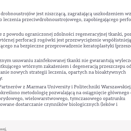
robnoustrojów jest niszczącą, zagrażającą uszkodzeniem w
leczenia przeciwdrobnoustrojowego, zapobiegającego perfo
e z powodu ograniczonej zdolności regeneracyjnej tkanki, po
rnej perforacji rogówki jest przezwyciężenie współistnieją
ającego na bezpieczne przeprowadzenie keratoplastyki (przes
nym usuwaniu zainfekowanej tkanki nie gwarantują wylecz
skutkującego wtórnym zakażeniem i degeneracją przeszczepu o
anie nowych strategii leczenia, opartych na bioaktywnych
y.
Partnerów z Marmara University i Politechniki Warszawskiej
określono metodologię pozwalającą na osiągnięcie głównego 
hybrydowego, wielowarstwowego, tymczasowego opatrunku
lowane dostarczanie czynników biologicznych (leków i
wej,