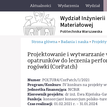
Aktualności
Wydarzenia
Wydział
Wydział Inżynierii
Materiałowej
Politechnika Warszawska
Strona główna
Badania i nauka
Projekty
»
»
Projektowanie i wytwarzani
opatrunków do leczenia perfo
rogówki (CorPatch)
Numer
: POLTUR4/CorPatch/1/2021
Program/Konkurs
: IV konkurs na projekty
Jednostka finansująca
: NCBiR
Kierownik projektu
: dr inż. Ewa Kijeńska-G
Funkcja
: konsorcjant konsorcjum polsko-tur
Czas realizacji
: 01.02.2021 r. – 31.01.2024