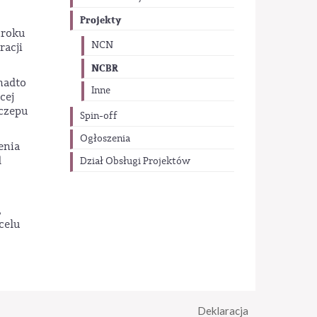
Projekty
zroku
NCN
racji
NCBR
nadto
Inne
cej
zczepu
Spin-off
Ogłoszenia
enia
d
Dział Obsługi Projektów
,
celu
Deklaracja