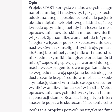
Opis
Projekt START korzysta z najnowszych osiągni
nanotechnologii i medycyny, łącząc je z tec
udoskonalonego sposobu leczenia dla pacje
układu mięśnio-szkieletowego jakimi są ścię
kwestia optymalnej metody ich leczenia nie 
opracowanie nowatorskich metod inżynierii t
więzadeł. Spersonalizowana metoda inżynieri
ścięgien/więzadeł poprzez zastosowanie ter
nastrzyków oraz inteligentnych trójwymiar
złożonej bio-mimetycznej mikro- i nano-stru
niezbędne czynniki biologiczne oraz komórki 
miarę” zapewnią sprzyjające warunki do reg
macierzyste/progenitorowe organizmu do w
ze względu na swoją specjalną konstrukcję po
dostarczanie bezpośrednio w miejsce uszkod
stymulację tkanki w trakcie całego okresu te
wyników analizy biomarkerów in situ. Metod
opracowania nowych nieinwazyjnych technik
regeneracji tkanek. Realizacja tego typu inte
znacznie poprawić skuteczność leczenia schor
Realizacja projektu pozwoli na uzyskanie fun