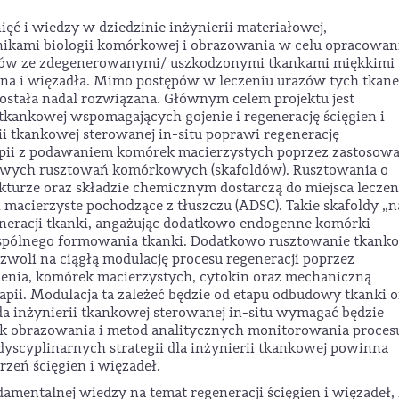
ęć i wiedzy w dziedzinie inżynierii materiałowej,
hnikami biologii komórkowej i obrazowania w celu opracowan
ntów ze zdegenerowanymi/ uszkodzonymi tkankami miękkimi
gna i więzadła. Mimo postępów w leczeniu urazów tych tkane
została nadal rozwiązana. Głównym celem projektu jest
kankowej wspomagających gojenie i regenerację ścięgien i
i tkankowej sterowanej in-situ poprawi regenerację
apii z podawaniem komórek macierzystych poprzez zastosow
owych rusztowań komórkowych (skafoldów). Rusztowania o
kturze oraz składzie chemicznym dostarczą do miejsca leczen
macierzyste pochodzące z tłuszczu (ADSC). Takie skafoldy „n
eneracji tkanki, angażując dodatkowo endogenne komórki
spólnego formowania tkanki. Dodatkowo rusztowanie tkank
zwoli na ciągłą modulację procesu regeneracji poprzez
zenia, komórek macierzystych, cytokin oraz mechaniczną
rapii. Modulacja ta zależeć będzie od etapu odbudowy tkanki o
a inżynierii tkankowej sterowanej in-situ wymagać będzie
 obrazowania i metod analitycznych monitorowania proces
rdyscyplinarnych strategii dla inżynierii tkankowej powinna
zeń ścięgien i więzadeł.
damentalnej wiedzy na temat regeneracji ścięgien i więzadeł,