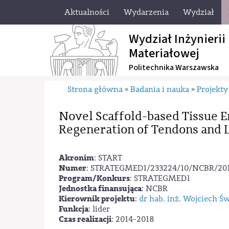
Aktualności
Wydarzenia
Wydział
Wydział Inżynierii
Materiałowej
Politechnika Warszawska
Strona główna
Badania i nauka
Projekty
»
»
Novel Scaffold-based Tissue 
Regeneration of Tendons and 
Akronim
: START
Numer
: STRATEGMED1/233224/10/NCBR/20
Program/Konkurs
: STRATEGMED1
Jednostka finansująca
: NCBR
Kierownik projektu
:
dr hab. inż. Wojciech Ś
Funkcja
: lider
Czas realizacji
: 2014-2018