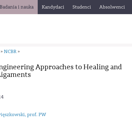
Badania i nauka
Kandydaci
Studenci
Absolwenci
NCBR
»
»
Engineering Approaches to Healing and
Ligaments
14
więszkowski, prof. PW