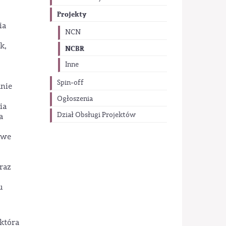
Projekty
ia
NCN
k,
NCBR
Inne
Spin-off
anie
Ogłoszenia
ia
Dział Obsługi Projektów
a
owe
raz
u
 która