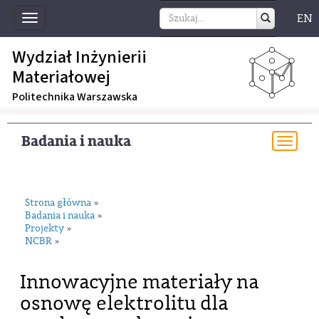
EN
Toggle
navigation
Wydział Inżynierii
Materiałowej
Politechnika Warszawska
Badania i nauka
Togg
navi
Strona główna
»
Badania i nauka
»
Projekty
»
NCBR
»
Innowacyjne materiały na
osnowę elektrolitu dla