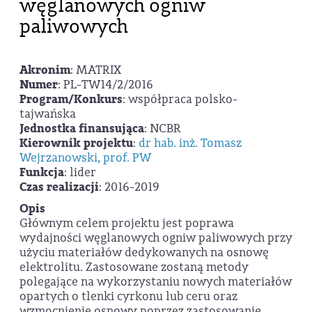
węglanowych ogniw
paliwowych
Akronim
: MATRIX
Numer
: PL-TW14/2/2016
Program/Konkurs
: współpraca polsko-
tajwańska
Jednostka finansująca
: NCBR
Kierownik projektu
:
dr hab. inż. Tomasz
Wejrzanowski, prof. PW
Funkcja
: lider
Czas realizacji
: 2016-2019
Opis
Głównym celem projektu jest poprawa
wydajności węglanowych ogniw paliwowych przy
użyciu materiałów dedykowanych na osnowę
elektrolitu. Zastosowane zostaną metody
polegające na wykorzystaniu nowych materiałów
opartych o tlenki cyrkonu lub ceru oraz
wzmocnienie osnowy poprzez zastosowanie