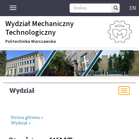
EN
Toggle
navigation
Wydział Mechaniczny
Technologiczny
Politechnika Warszawska
Wydział
Togg
navi
Strona główna
»
Wydział
»