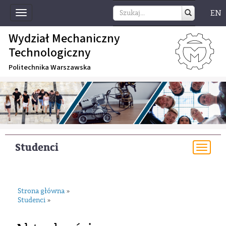
EN
Toggle
navigation
Wydział Mechaniczny
Technologiczny
Politechnika Warszawska
Studenci
Togg
navi
Strona główna
»
Studenci
»