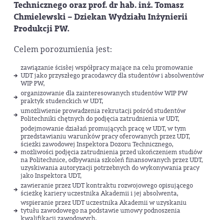
Technicznego oraz prof. dr hab. inż. Tomasz
Chmielewski – Dziekan Wydziału Inżynierii
Produkcji PW.
Celem porozumienia jest:
zawiązanie ścisłej współpracy mające na celu promowanie
UDT jako przyszłego pracodawcy dla studentów i absolwentów
WIP PW,
organizowanie dla zainteresowanych studentów WIP PW
praktyk studenckich w UDT,
umożliwienie prowadzenia rekrutacji pośród studentów
Politechniki chętnych do podjęcia zatrudnienia w UDT,
podejmowanie działań promujących pracę w UDT, w tym
przedstawianiu warunków pracy oferowanych przez UDT,
ścieżki zawodowej Inspektora Dozoru Technicznego,
możliwości podjęcia zatrudnienia przed ukończeniem studiów
na Politechnice, odbywania szkoleń finansowanych przez UDT,
uzyskiwania autoryzacji potrzebnych do wykonywania pracy
jako Inspektora UDT,
zawieranie przez UDT kontraktu rozwojowego opisującego
ścieżkę kariery uczestnika Akademii i jej absolwenta,
wspieranie przez UDT uczestnika Akademii w uzyskaniu
tytułu zawodowego na podstawie umowy podnoszenia
kwalifikacji zawodowych,