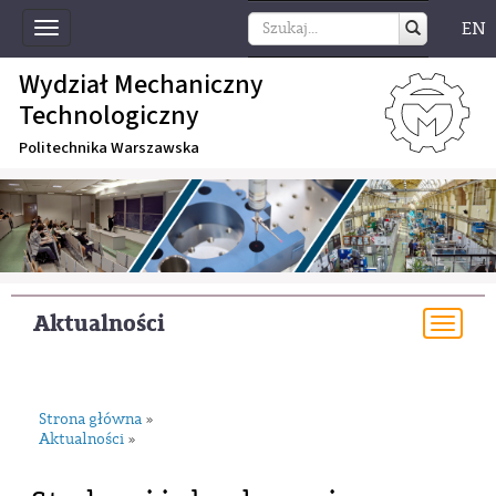
EN
Toggle
navigation
Wydział Mechaniczny
Technologiczny
Politechnika Warszawska
Aktualności
Togg
navi
Strona główna
»
Aktualności
»