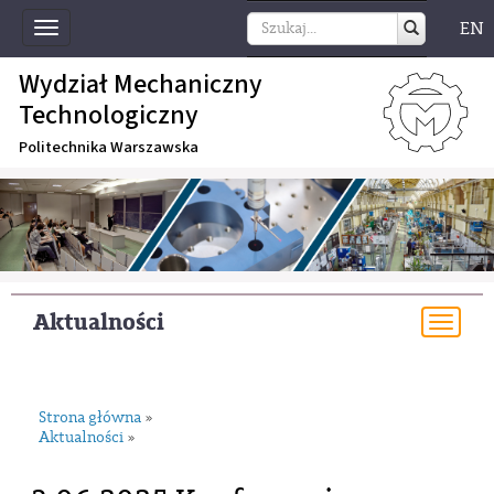
EN
Toggle
navigation
Wydział Mechaniczny
Technologiczny
Politechnika Warszawska
Aktualności
Togg
navi
Strona główna
»
Aktualności
»