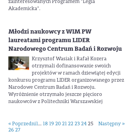
zainteresowanych Programem "Legia
Akademicka".
Młodzi naukowcy z WIM PW
laureatami programu LIDER
Narodowego Centrum Badań i Rozwoju
Krzysztof Wasiak i Rafał Kozera
otrzymali dofinansowanie swoich
projektów w ramach dziewiątej edycji
konkursu programu LIDER organizowanego przez
Narodowe Centrum Badań i Rozwoju.
Wyróżnienie otrzymało jeszcze pięcioro
naukowców z Politechniki Warszawskiej
« Poprzedni
1
...
18
19
20
21
22
23
24
25
Następny »
26
27