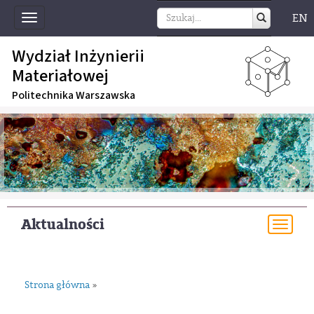
EN
Toggle
navigation
Wydział Inżynierii
Materiałowej
Politechnika Warszawska
Aktualności
Togg
navi
Strona główna
»