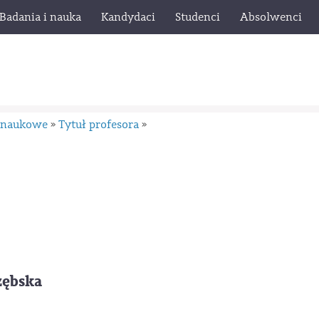
Badania i nauka
Kandydaci
Studenci
Absolwenci
y naukowe
Tytuł profesora
»
»
rzębska