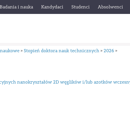
Badania i nauka
Kandydaci
Studenci
Absolwenci
y naukowe
Stopień doktora nauk technicznych
2026
»
»
»
cyjnych nanokryształów 2D węglików i/lub azotków wczesn