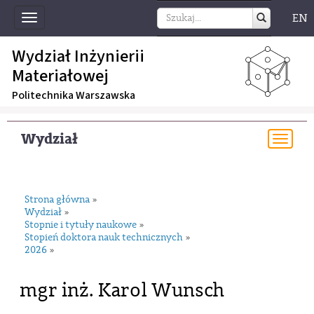
EN
Toggle
navigation
Wydział Inżynierii
Materiałowej
Politechnika Warszawska
Wydział
Togg
navi
Strona główna
»
Wydział
»
Stopnie i tytuły naukowe
»
Stopień doktora nauk technicznych
»
2026
»
mgr inż. Karol Wunsch