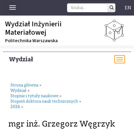
EN
Toggle
navigation
Wydział Inżynierii
Materiałowej
Politechnika Warszawska
Wydział
Togg
navi
Strona główna
»
Wydział
»
Stopnie i tytuły naukowe
»
Stopień doktora nauk technicznych
»
2026
»
mgr inż. Grzegorz Węgrzyk