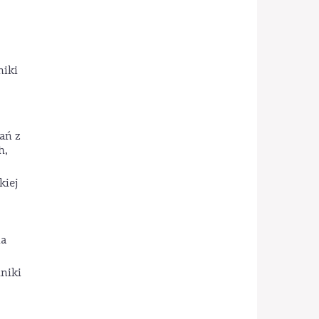
niki
ań z
h,
kiej
ia
niki