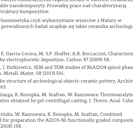
także nanokompozyty. Prowadzę prace nad charakteryzacją
struktury kompozytów.
 biomimetyka czyli wykorzystanie wzorców z Natury w
 prowadzonych badań znajduje się także ceramika archeologi
 E. Garcia-Lecina, M. S.P. Shaffer, A.R. Boccaccini, Characteri
by electrophoretic deposition, Carbon 47 (2009) 58.
, J. Dutkiewicz, SEM and TEM studies of NiAl2O4 spinel phas
. Metall. Mater. 58 (2013) 501.
the structure of archeological objects-ceramic pottery, Archiv
63.
Miazga, K. Konopka, M. Szafran, W. Kaszuwara: Thermoanalyti
tes obtained by gel-centrifugal casting, J. Therm. Anal. Calo
cińska, W. Kaszuwara, K. Konopka, M. Szafran, Combined
d for preparation the Al2O3-Ni functionally graded composite
(2018) 158.