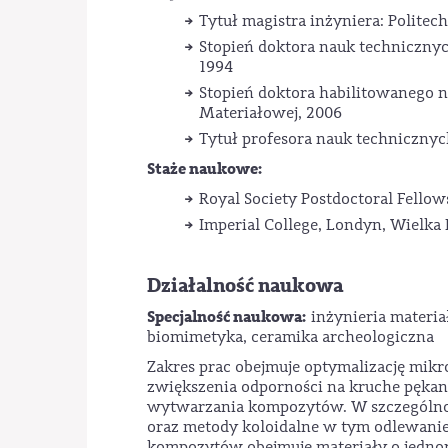
Tytuł magistra inżyniera: Polite
Stopień doktora nauk technicznyc
1994
Stopień doktora habilitowanego n
Materiałowej, 2006
Tytuł profesora nauk technicznyc
Staże naukowe:
Royal Society Postdoctoral Fellow
Imperial College, Londyn, Wielka 
Działalność naukowa
Specjalność naukowa:
inżynieria materi
biomimetyka, ceramika archeologiczna
Zakres prac obejmuje optymalizację mik
zwiększenia odporności na kruche pękan
wytwarzania kompozytów. W szczególno
oraz metody koloidalne w tym odlewani
kompozytów obejmuje materiały o jedno