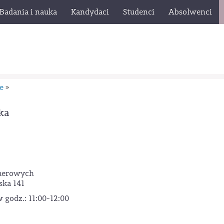
Badania i nauka
Kandydaci
Studenci
Absolwenci
e
»
ka
imerowych
ska 141
godz.: 11:00-12:00