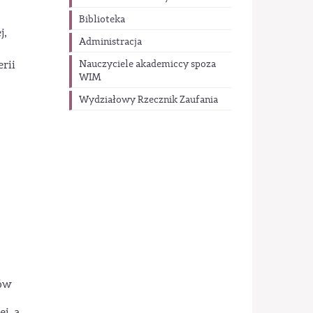
Biblioteka
j,
Administracja
rii
Nauczyciele akademiccy spoza
WIM
Wydziałowy Rzecznik Zaufania
ków
j, a