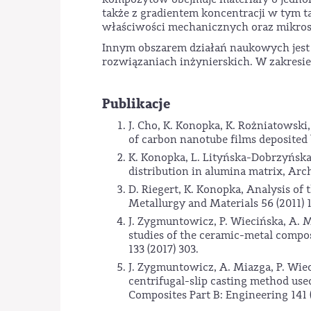
także z gradientem koncentracji w tym 
właściwości mechanicznych oraz mikro
Innym obszarem działań naukowych jest
rozwiązaniach inżynierskich. W zakresie
Publikacje
J. Cho, K. Konopka, K. Rożniatowski,
of carbon nanotube films deposited 
K. Konopka, L. Lityńska-Dobrzyńska
distribution in alumina matrix, Arch
D. Riegert, K. Konopka, Analysis of 
Metallurgy and Materials 56 (2011) 1
J. Zygmuntowicz, P. Wiecińska, A. 
studies of the ceramic-metal composi
133 (2017) 303.
J. Zygmuntowicz, A. Miazga, P. Wie
centrifugal-slip casting method use
Composites Part B: Engineering 141 