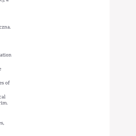
czna.
sation
e
es of
cal
rim.
s,