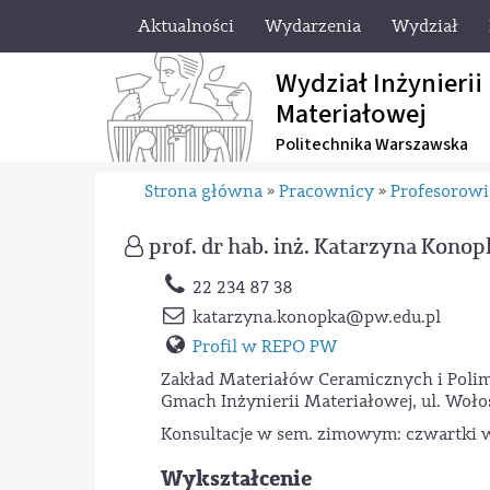
Aktualności
Wydarzenia
Wydział
Wydział Inżynierii
Materiałowej
Politechnika Warszawska
Strona główna
Pracownicy
Profesorowi
»
»
prof. dr hab. inż. Katarzyna Konop
22 234 87 38
katarzyna.konopka
@pw.edu.pl
Profil w REPO PW
Zakład Materiałów Ceramicznych i Pol
Gmach Inżynierii Materiałowej, ul. Woło
Konsultacje w sem. zimowym: czwartki w 
Wykształcenie