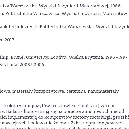
chnika Warszawska, Wydział Inżynierii Materiałowej, 1988
h: Politechnika Warszawska, Wydział Inżynierii Materiałowe
auk technicznych: Politechnika Warszawska, Wydział Inżynie
h, 2017
ship, Brunel University, Londyn, Wielka Brytania, 1996 -1997
Brytania, 2005 i 2006
ałowa, materiały kompozytowe, ceramika, nanomateriały,
rostruktury kompozytów o osnowie ceramicznej w celu
ie. Badania koncentrują się na opracowaniu nowych metod
ści implementuję do kompozytów metody metalurgii prosz
e mas lejnych i odlewanie żelowe. Zakres opracowywanych
rodnym rozmieszczeniu cząstek metalu w osnowie ceramiczne