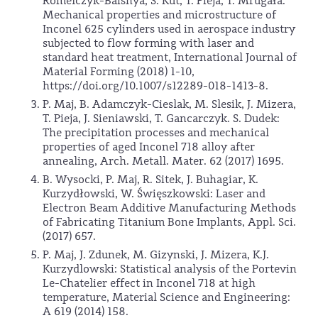
Romelczyk-Baishya, S. Kut, T. Pieja, T. Mrugała:
Mechanical properties and microstructure of
Inconel 625 cylinders used in aerospace industry
subjected to flow forming with laser and
standard heat treatment, International Journal of
Material Forming (2018) 1-10,
https://doi.org/10.1007/s12289-018-1413-8.
P. Maj, B. Adamczyk-Cieslak, M. Slesik, J. Mizera,
T. Pieja, J. Sieniawski, T. Gancarczyk. S. Dudek:
The precipitation processes and mechanical
properties of aged Inconel 718 alloy after
annealing, Arch. Metall. Mater. 62 (2017) 1695.
B. Wysocki, P. Maj, R. Sitek, J. Buhagiar, K.
Kurzydłowski, W. Święszkowski: Laser and
Electron Beam Additive Manufacturing Methods
of Fabricating Titanium Bone Implants, Appl. Sci.
(2017) 657.
P. Maj, J. Zdunek, M. Gizynski, J. Mizera, K.J.
Kurzydlowski: Statistical analysis of the Portevin
Le-Chatelier effect in Inconel 718 at high
temperature, Material Science and Engineering:
A 619 (2014) 158.