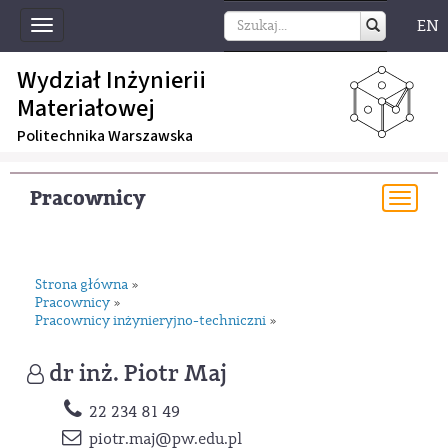
EN
Toggle
navigation
Wydział Inżynierii
Materiałowej
Politechnika Warszawska
Pracownicy
Togg
navi
Strona główna
»
Pracownicy
»
Pracownicy inżynieryjno-techniczni
»
dr inż. Piotr Maj
22 234 81 49
piotr.maj
@pw.edu.pl