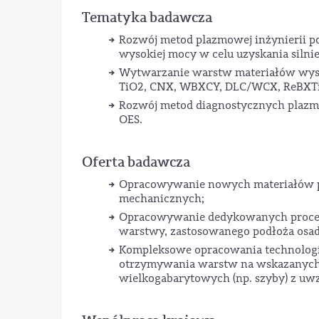
Tematyka badawcza
Rozwój metod plazmowej inżynierii p
wysokiej mocy w celu uzyskania siln
Wytwarzanie warstw materiałów wysok
TiO2, CNX, WBXCY, DLC/WCX, ReBXTiY
Rozwój metod diagnostycznych plazm
OES.
Oferta badawcza
Opracowywanie nowych materiałów p
mechanicznych;
Opracowywanie dedykowanych proces
warstwy, zastosowanego podłoża osad
Kompleksowe opracowania technologi
otrzymywania warstw na wskazanych ro
wielkogabarytowych (np. szyby) z uw