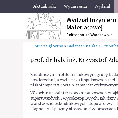
Aktualności
Wydarzenia
Wydział
Wydział Inżynierii
Materiałowej
Politechnika Warszawska
Strona główna
Badania i nauka
Grupy b
»
»
prof. dr hab. inż. Krzysztof Z
Zasadniczym profilem naukowym grupy badawc
powierzchni, a zwłaszcza impulsowych metod
niskotemperaturowa plazma jest efektywnym
W spektrum zainteresowań naukowych znajdu
supertwardych i wysokotopliwych, jak: fazy
warstw wieloskładnikowych stopów o wysokie
diagnostyki plazmy stosowanej w procesach 