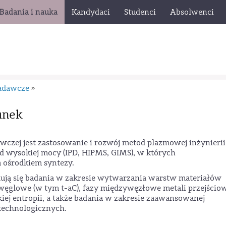
Badania i nauka
Kandydaci
Studenci
Absolwenci
adawcze
»
dunek
zej jest zastosowanie i rozwój metod plazmowej inżynierii
 wysokiej mocy (IPD, HIPMS, GIMS), w których
 ośrodkiem syntezy.
ją się badania w zakresie wytwarzania warstw materiałów
 węglowe (w tym t-aC), fazy międzywęzłowe metali przejścio
j entropii, a także badania w zakresie zaawansowanej
technologicznych.