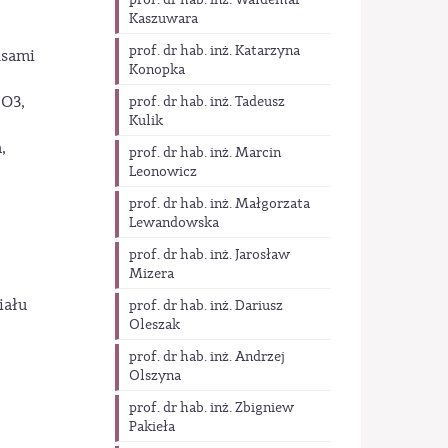
prof. dr hab. inż. Waldemar
Kaszuwara
prof. dr hab. inż. Katarzyna
lsami
Konopka
2O3,
prof. dr hab. inż. Tadeusz
Kulik
,
prof. dr hab. inż. Marcin
Leonowicz
prof. dr hab. inż. Małgorzata
Lewandowska
prof. dr hab. inż. Jarosław
Mizera
iału
prof. dr hab. inż. Dariusz
Oleszak
prof. dr hab. inż. Andrzej
Olszyna
prof. dr hab. inż. Zbigniew
Pakieła