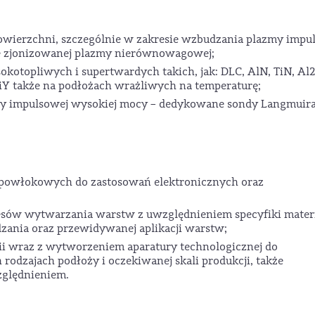
owierzchni, szczególnie w zakresie wzbudzania plazmy impu
ie zjonizowanej plazmy nierównowagowej;
otopliwych i supertwardych takich, jak: DLC, AlN, TiN, Al
 także na podłożach wrażliwych na temperaturę;
y impulsowej wysokiej mocy – dedykowane sondy Langmuira
owłokowych do zastosowań elektronicznych oraz
ów wytwarzania warstw z uwzględnieniem specyfiki mater
zania oraz przewidywanej aplikacji warstw;
i wraz z wytworzeniem aparatury technologicznej do
dzajach podłoży i oczekiwanej skali produkcji, także
zględnieniem.