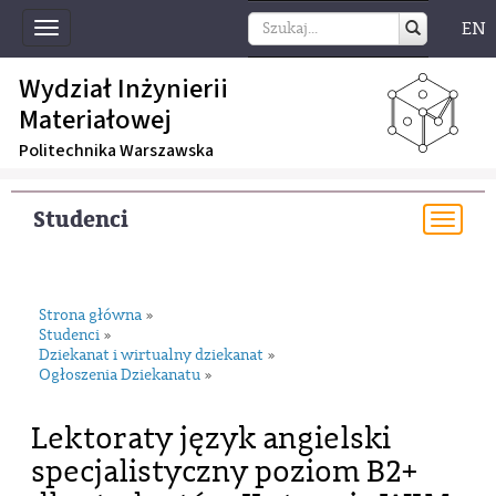
EN
Toggle
navigation
Wydział Inżynierii
Materiałowej
Politechnika Warszawska
Studenci
Togg
navi
Strona główna
»
Studenci
»
Dziekanat i wirtualny dziekanat
»
Ogłoszenia Dziekanatu
»
Lektoraty język angielski
specjalistyczny poziom B2+