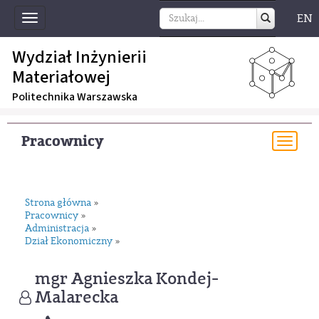
EN
Toggle
navigation
Wydział Inżynierii
Materiałowej
Politechnika Warszawska
Pracownicy
Togg
navi
Strona główna
»
Pracownicy
»
Administracja
»
Dział Ekonomiczny
»
mgr Agnieszka Kondej-
Malarecka