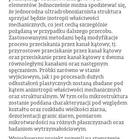
elementów. Jednocześnie można spodziewać się,
że jednorodna ultradrobnoziarnista struktura
sprzyjać będzie izotropii właściwości
mechanicznych, co jest cechą szczególnie
pożądaną w przypadku dalszego przerobu.
Zastosowanymi metodami będą modyfikacje
procesu przeciskania przez kanał kątowy, tj.
przyrostowe przeciskanie przez kanał kątowy
oraz przeciskanie przez kanał kątowy z dwoma
równoległymi kanałami oraz następnym
spęczaniem. Próbki zarówno w stanie
wyjściowym, jak i po procesach dużych
odkształceń plastycznych zostaną zbadane pod
kątem anizotropii właściwości mechanicznych
oraz strukturalnym. W tym celu mikrostruktura
zostanie poddana charakteryzacji pod względem
kształtu oraz rozkładu wielkości ziarna,
dezorientacji granic ziaren, pomiarom
mikrotwardości na różnych płaszczyznach oraz
badaniom wytrzymałościowym.
Wnioskowany projekt pozwoli na stworzenie