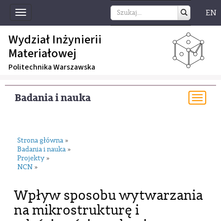
EN
Toggle
navigation
Wydział Inżynierii
Materiałowej
Politechnika Warszawska
Badania i nauka
Togg
navi
Strona główna
»
Badania i nauka
»
Projekty
»
NCN
»
Wpływ sposobu wytwarzania
na mikrostrukturę i