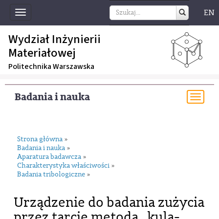
EN
Toggle
navigation
Wydział Inżynierii
Materiałowej
Politechnika Warszawska
Badania i nauka
Togg
navi
Strona główna
»
Badania i nauka
»
Aparatura badawcza
»
Charakterystyka właściwości
»
Badania tribologiczne
»
Urządzenie do badania zużycia
przez tarcie metodą „kula-