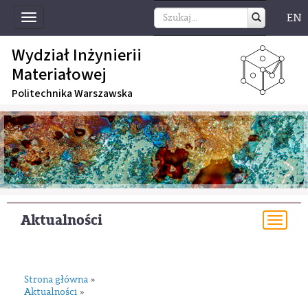
EN
Toggle
navigation
Wydział Inżynierii
Materiałowej
Politechnika Warszawska
Aktualności
Togg
navi
Strona główna
»
Aktualności
»