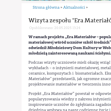
Strona główna
Aktualności
»
»
Wizyta zespołu "Era Materi
Opublikowano: 20.05.2025 13:24
W ramach projektu „Era Materiałów – popula
materiałowej wśród uczniów szkół średnich”,
odwiedził Młodzieżowy Dom Kultury w Wołomi
młodzieżą zainteresowaną naukami ścisłymi
Podczas wizyty uczniowie mieli okazję wziąć 
wykładach – o inżynierii materiałowej, metal
ceramice, kompozytach i biomateriałach. Eksp
Materiałów" przedstawili, jak ogromne znacz
projektowanie materiałów w tworzeniu inn
Projekt „Era Materiałów” powstał w odpowie
popularyzowania wiedzy z zakresu inżynierii
inspirowanie uczniów do zgłębiania zagadnie
dziedzina wpływa na nasze codzienne życie i 