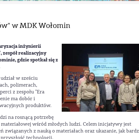
ałów" w MDK Wołomin
ryzacja inżynierii
 zespół realizacyjny
nie, gdzie spotkał się z
.
udział w sześciu
ach, polimerach,
erci z zespołu "Era
enie ma dobór i
owacyjnych produktów.
dzi na rosnącą potrzebę
 materiałowej wśród młodych ludzi. Celem inicjatywy jest
ń związanych z nauką o materiałach oraz ukazanie, jak bardz
przyszłość technologii.