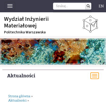
EN
Toggle
navigation
Wydział Inżynierii
Materiałowej
Politechnika Warszawska
Aktualności
Togg
navi
Strona główna
»
Aktualności
»