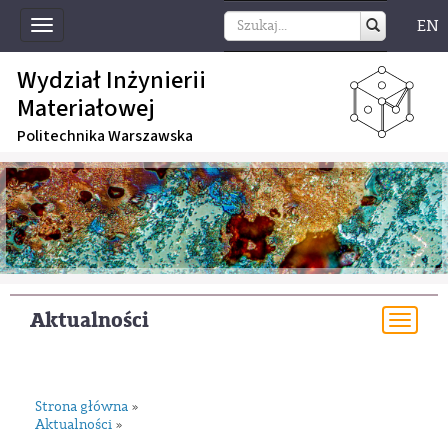
EN
Toggle
navigation
Wydział Inżynierii
Materiałowej
Politechnika Warszawska
Aktualności
Togg
navi
Strona główna
»
Aktualności
»