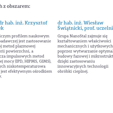
h z obszarem:
dr hab. inż. Krzysztof
dr hab. inż. Wiesław
ek
Świątnicki, prof. uczelni
iczym profilem naukowym
Grupa NanoStal zajmuje się
badawczej jest zastosowanie
kształtowaniem właściwości
ój metod plazmowej
mechanicznych i użytkowych 
rii powierzchni, a
poprzez wytwarzanie optyma
cza impulsowych metod
budowy fazowej i mikrostruk
ej mocy (IPD, HIPMS, GIMS),
dzięki zastosowaniu
ych niskotemperaturowa
innowacyjnych technologii
 jest efektywnym ośrodkiem
obróbki cieplnej.
y.