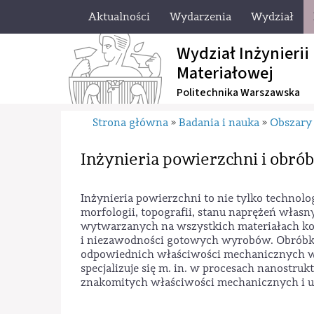
Aktualności
Wydarzenia
Wydział
Wydział Inżynierii
Materiałowej
Politechnika Warszawska
Strona główna
Badania i nauka
Obszary
»
»
Inżynieria powierzchni i obrób
Inżynieria powierzchni to nie tylko technolo
morfologii, topografii, stanu naprężeń wła
wytwarzanych na wszystkich materiałach kon
i niezawodności gotowych wyrobów. Obróbka 
odpowiednich właściwości mechanicznych w c
specjalizuje się m. in. w procesach nanostruk
znakomitych właściwości mechanicznych i 