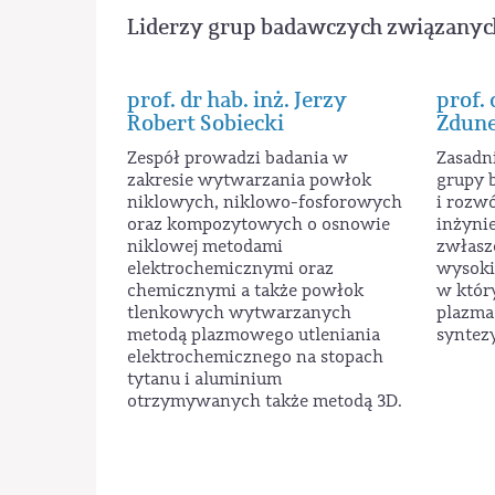
Liderzy grup badawczych związanyc
prof. dr hab. inż. Jerzy
prof. 
Robert Sobiecki
Zdun
Zespół prowadzi badania w
Zasadn
zakresie wytwarzania powłok
grupy 
niklowych, niklowo-fosforowych
i rozw
oraz kompozytowych o osnowie
inżynie
niklowej metodami
zwłasz
elektrochemicznymi oraz
wysoki
chemicznymi a także powłok
w któr
tlenkowych wytwarzanych
plazma
metodą plazmowego utleniania
syntez
elektrochemicznego na stopach
tytanu i aluminium
otrzymywanych także metodą 3D.