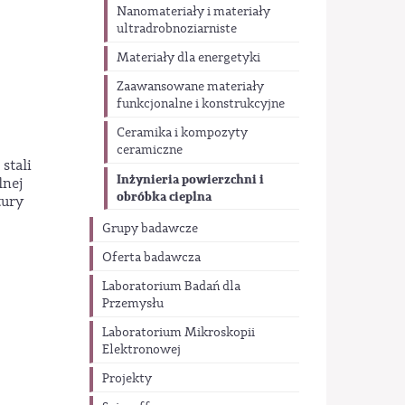
Nanomateriały i materiały
ultradrobnoziarniste
Materiały dla energetyki
Zaawansowane materiały
funkcjonalne i konstrukcyjne
Ceramika i kompozyty
ceramiczne
stali
Inżynieria powierzchni i
lnej
obróbka cieplna
tury
Grupy badawcze
Oferta badawcza
Laboratorium Badań dla
Przemysłu
Laboratorium Mikroskopii
Elektronowej
Projekty