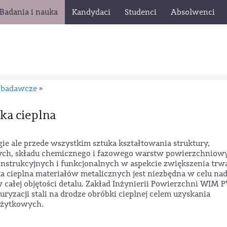
Badania i nauka
Kandydaci
Studenci
Absolwenci
 badawcze
»
ka cieplna
gie ale przede wszystkim sztuka kształtowania struktury,
snych, składu chemicznego i fazowego warstw powierzchniow
strukcyjnych i funkcjonalnych w aspekcie zwiększenia trwa
cieplna materiałów metalicznych jest niezbędna w celu na
ałej objętości detalu. Zakład Inżynierii Powierzchni WIM 
turyzacji stali na drodze obróbki cieplnej celem uzyskania
użytkowych.