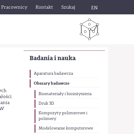
Pracownicy
Kontakt
Szukaj
EN
Badania i nauka
Aparatura badawcza
Obszary badawcze
ych
Biomateriały i bioinżynieria
łości
dania
Druk 3D
PW
Kompozyty polimerowe i
polimery
Modelowanie komputerowe