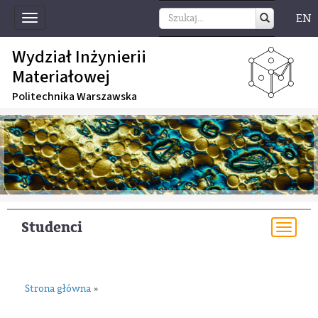
EN
Toggle
navigation
Wydział Inżynierii
Materiałowej
Politechnika Warszawska
Studenci
Togg
navi
Strona główna
»