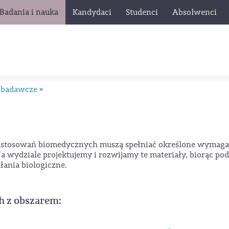
Badania i nauka
Kandydaci
Studenci
Absolwenci
 badawcze
»
 zastosowań biomedycznych muszą spełniać określone wymaga
 wydziale projektujemy i rozwijamy te materiały, biorąc pod
łania biologiczne.
h z obszarem: