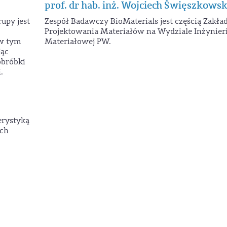
prof. dr hab. inż. Wojciech Święszkowsk
upy jest
Zespół Badawczy BioMaterials jest częścią Zakła
Projektowania Materiałów na Wydziale Inżynieri
w tym
Materiałowej PW.
jąc
obróbki
.
erystyką
ych