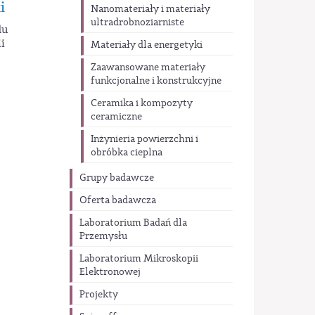
i
Nanomateriały i materiały
ultradrobnoziarniste
du
i
Materiały dla energetyki
Zaawansowane materiały
funkcjonalne i konstrukcyjne
Ceramika i kompozyty
ceramiczne
Inżynieria powierzchni i
obróbka cieplna
Grupy badawcze
Oferta badawcza
Laboratorium Badań dla
Przemysłu
Laboratorium Mikroskopii
Elektronowej
Projekty