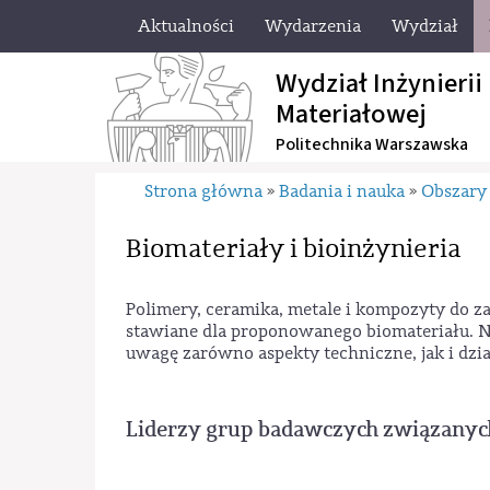
Aktualności
Wydarzenia
Wydział
Wydział Inżynierii
Materiałowej
Politechnika Warszawska
Strona główna
Badania i nauka
Obszary
»
»
Biomateriały i bioinżynieria
Polimery, ceramika, metale i kompozyty do
stawiane dla proponowanego biomateriału. Na
uwagę zarówno aspekty techniczne, jak i dzia
Liderzy grup badawczych związanyc