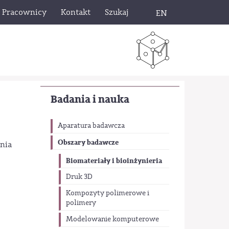
Pracownicy
Kontakt
Szukaj
EN
Badania i nauka
Aparatura badawcza
Obszary badawcze
nia
Biomateriały i bioinżynieria
Druk 3D
Kompozyty polimerowe i
polimery
Modelowanie komputerowe