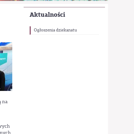
Aktualności
Ogłoszenia dziekanatu
ą na
owych
rnych