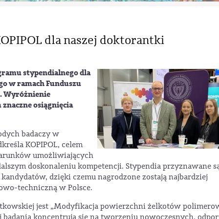
OPIPOL dla naszej doktorantki
gramu stypendialnego dla
ego w ramach Funduszu
. Wyróżnienie
znaczne osiągnięcia
odych badaczy w
dkreśla KOPIPOL, celem
warunków umożliwiających
 dalszym doskonaleniu kompetencji. Stypendia przyznawane s
kandydatów, dzięki czemu nagrodzone zostają najbardziej
kowo-techniczną w Polsce.
tkowskiej jest „Modyfikacja powierzchni żelkotów polimer
ej badania koncentrują się na tworzeniu nowoczesnych, odpo