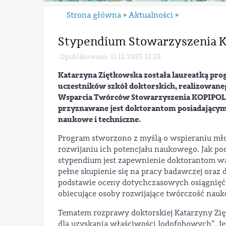
Strona główna
Aktualności
»
»
Stypendium Stowarzyszenia K
Opublikowano: 11.12.2025 12:25
Katarzyna Ziętkowska została laureatką pro
uczestników szkół doktorskich, realizowan
Wsparcia Twórców Stowarzyszenia KOPIPOL
przyznawane jest doktorantom posiadającym 
naukowe i techniczne.
Program stworzono z myślą o wspieraniu mł
rozwijaniu ich potencjału naukowego. Jak po
stypendium jest zapewnienie doktorantom 
pełne skupienie się na pracy badawczej oraz
podstawie oceny dotychczasowych osiągnięć 
obiecujące osoby rozwijające twórczość nau
Tematem rozprawy doktorskiej Katarzyny Zię
dla uzyskania właściwości lodofobowych”. J