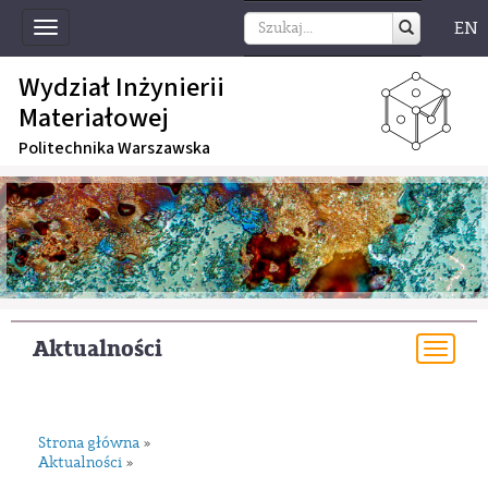
EN
Toggle
navigation
Wydział Inżynierii
Materiałowej
Politechnika Warszawska
Aktualności
Togg
navi
Strona główna
»
Aktualności
»