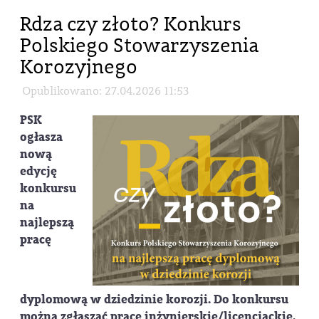
Rdza czy złoto? Konkurs
Polskiego Stowarzyszenia
Korozyjnego
Opublikowano: 27.04.2026 11:53
PSK
ogłasza
nową
edycję
konkursu
na
najlepszą
pracę
dyplomową w dziedzinie korozji. Do konkursu
można zgłaszać prace inżynierskie/licencjackie,