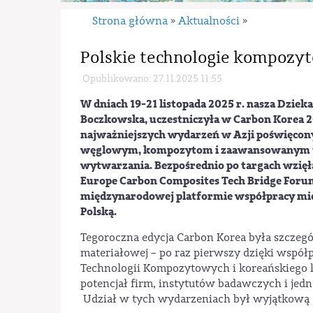
Strona główna
Aktualności
»
»
Polskie technologie kompozyt
Opublikowano: 27.11.2025 11:55
W dniach 19-21 listopada 2025 r. nasza Dzieka
Boczkowska, uczestniczyła w Carbon Korea 2
najważniejszych wydarzeń w Azji poświęco
węglowym, kompozytom i zaawansowanym 
wytwarzania. Bezpośrednio po targach wzięł
Europe Carbon Composites Tech Bridge Foru
międzynarodowej platformie współpracy mię
Polską.
Tegoroczna edycja Carbon Korea była szczegól
materiałowej – po raz pierwszy dzięki współp
Technologii Kompozytowych i koreańskiego k
potencjał firm, instytutów badawczych i jed
Udział w tych wydarzeniach był wyjątkową o