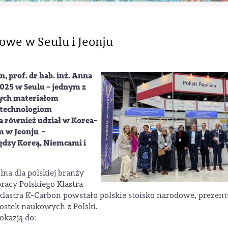
owe w Seulu i Jeonju
n, prof. dr hab. inż. Anna
025 w Seulu – jednym z
nych materiałom
technologiom
a również udział w Korea-
m w Jeonju -
dzy Koreą, Niemcami i
na dla polskiej branży
racy Polskiego Klastra
lastra K-Carbon powstało polskie stoisko narodowe, prezent
nostek naukowych z Polski.
kazją do: